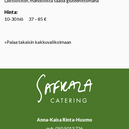
Laktoositon, mahdollista saada gluteenittomana
Hinta:
10-30 hlö 37 – 85 €
»Palaa takaisin kakkuvalikoimaan
Anna-Kaisa Rinta-Huumo
puh. 050 5013 726